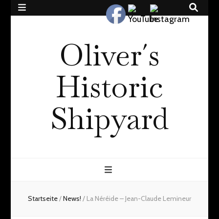
Oliver´s
Historic
Shipyard
Startseite
/
News!
/
La Néréide – Jean-Claude Lemineur