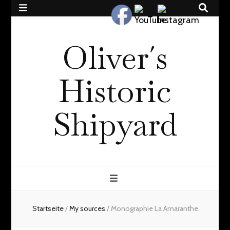
Oliver´s
Historic
Shipyard
Startseite
/
My sources
/
Monographie La Amaranthe