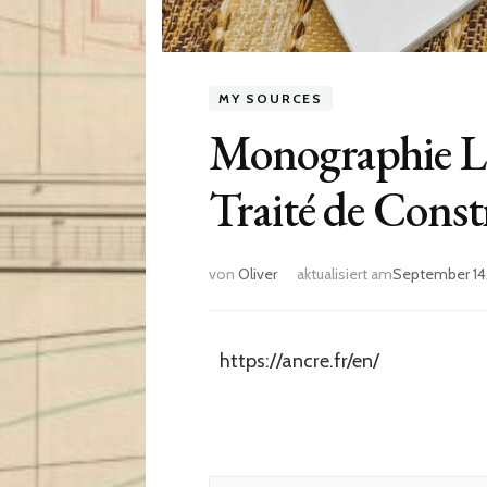
MY SOURCES
Monographie La 
Traité de Const
von
Oliver
aktualisiert am
September 14
https://ancre.fr/en/