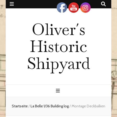
Oliver´s
Historic
Shipyard
Startseite
/
La Belle 1/36 Building log
/
Montage Deckbalken