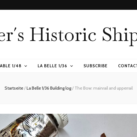
er´s Historic Shi
ABLE 1/48
LA BELLE 1/36
SUBSCRIBE
CONTAC
Startseite
/
La Belle 1/36 Building log
/
The Bow: mainrail and upperrail