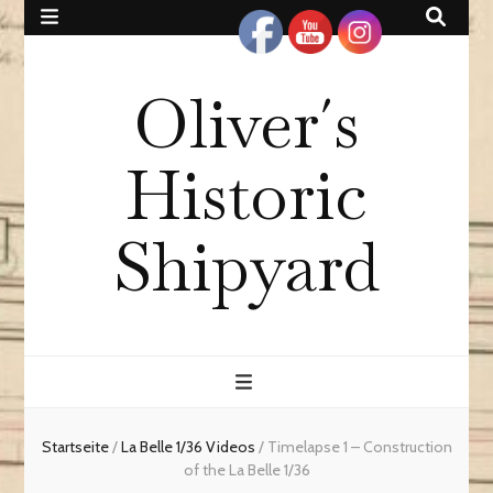
Oliver´s
Historic
Shipyard
Startseite
/
La Belle 1/36 Videos
/
Timelapse 1 – Construction
of the La Belle 1/36