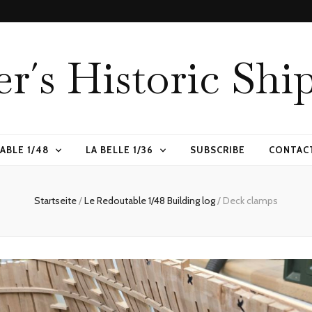
er´s Historic Shi
ABLE 1/48
LA BELLE 1/36
SUBSCRIBE
CONTAC
Startseite
/
Le Redoutable 1/48 Building log
/
Deck clamps