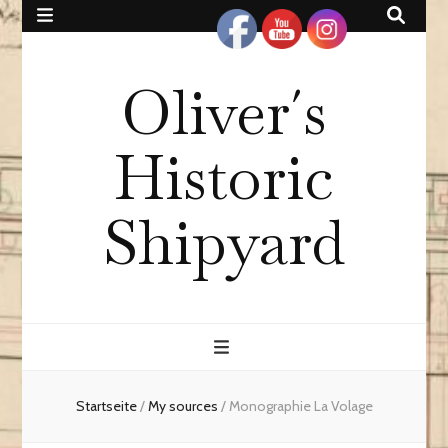
Oliver´s
Historic
Shipyard
Startseite
/
My sources
/
Monographie La Volage