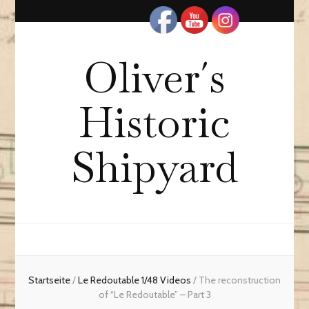
Oliver´s
Historic
Shipyard
Startseite
/
Le Redoutable 1/48 Videos
/
The reconstruction
of “Le Redoutable” – Part 3